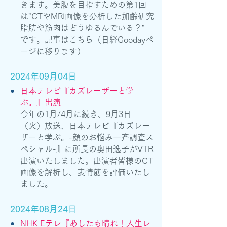
きます。美腹を目指すための第1回
は"CTやMRI画像を分析した加齢研究
脂肪や筋肉はどうゆるんでいる？"
です。記事は
こちら
（日経Goodayペ
ージに移ります）
2024年09月04日
●
日本テレビ『カズレーザーと学
ぶ。』出演
​今年の1月/4月に続き、9月3日
（火）放送、日本テレビ『カズレー
ザーと学ぶ。-顔のお悩み一斉調査ス
ペシャル-』に所長の奥田逸子がVTR
出演いたしました。出演者皆様のCT
画像を解析し、表情筋を評価いたし
ました。
2024年08月24日
●
NHK Eテレ『あしたも晴れ！人生レ