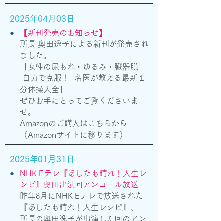
2025年04月03日
●
【新刊発売のお知らせ】
所長 奥田逸子による新刊が発売され
ました。
「女性の尿もれ・ゆるみ・臓器脱
自力で克服！ 名医が教える最新１
分体操大全」
ぜひお手にとってご覧くださいま
せ。
​Amazonのご購入は
こちらから
（Amazonサイトに移ります）
2025年01月31日
●
NHK Eテレ『あしたも晴れ！人生レ
シピ』奥田出演回アンコール放送
昨年8月にNHK Eテレで放送された
『あしたも晴れ！人生レシピ』、
所長の奥田逸子が出演した回のアン