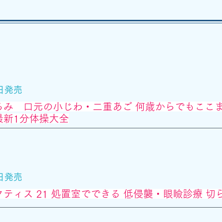
6日発売
るみ 口元の小じわ・二重あご 何歳からでもここ
最新1分体操大全
7日発売
ティス 21 処置室でできる 低侵襲・眼瞼診療 