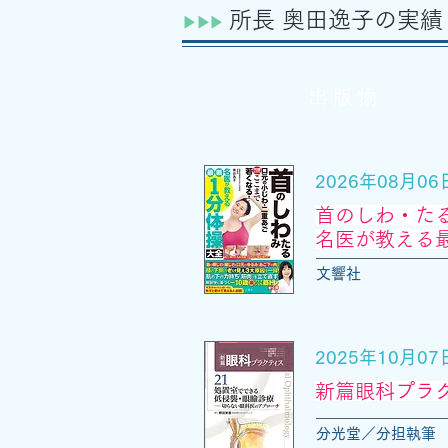
所長 奥田逸子の
実績
​​▶︎​▶︎▶︎
出版物
2026年08月0
首のしわ・た
名医が教える
文響社
2025年10月0
新篇眼科プラク
分光堂／分担執筆