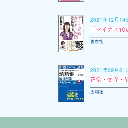
2021年12月1
「マイナス10
青志社
2021年09月2
正常・変異・
秀潤社